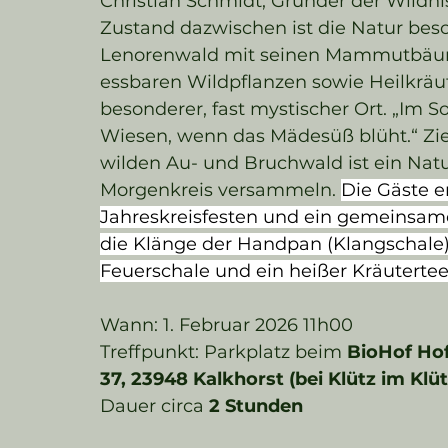
Christian Schmidt, Gründer der Wildni
Zustand dazwischen ist die Natur beson
Lenorenwald mit seinen Mammutbäume
essbaren Wildpflanzen sowie Heilkräu
besonderer, fast mystischer Ort. „Im 
Wiesen, wenn das Mädesüß blüht.“ Zi
wilden Au- und Bruchwald ist ein Natu
Morgenkreis versammeln. 
Die Gäste e
Jahreskreisfesten und ein gemeinsam
die Klänge der Handpan (Klangschale) 
Feuerschale und ein heißer Kräutertee
Wann: 1. Februar 2026 11h00
Treffpunkt: Parkplatz beim 
BioHof Hof
37, 23948 Kalkhorst (bei Klütz im Klü
Dauer circa 
2 Stunden