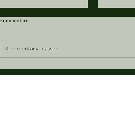
Kommentare
Kommentar verfassen...
Wir feierten das
Unsere Herz
Jahreskreisfest Lughnasadh
draußen
am 2. August in Klingberg am
See