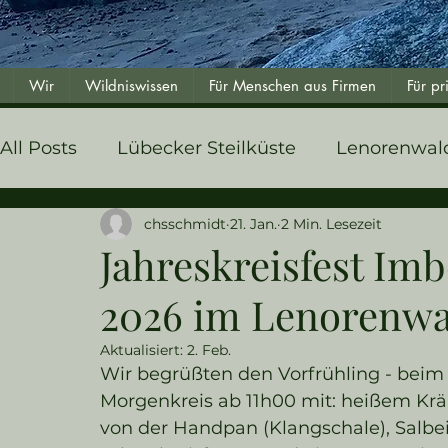
Wir
Wildniswissen
Für Menschen aus Firmen
Für p
All Posts
Lübecker Steilküste
Lenorenwal
chsschmidt
21. Jan.
2 Min. Lesezeit
Jahreskreisfest Imb
2026 im Lenorenwal
Aktualisiert:
2. Feb.
Wir begrüßten den Vorfrühling - bei
Morgenkreis ab 11h00 mit: heißem Kr
von der Handpan (Klangschale), Salbe