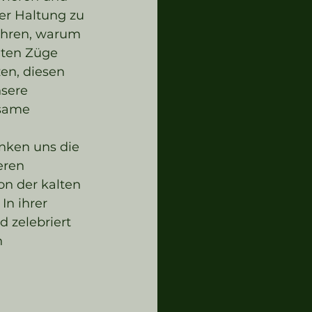
er Haltung zu 
fahren, warum 
uten Züge 
zen, diesen 
sere 
lsame 
nken uns die 
eren 
n der kalten 
In ihrer 
 zelebriert 
 