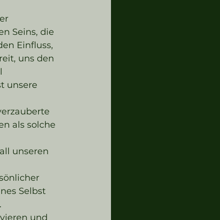
 
er 
n Seins, die 
en Einfluss, 
eit, uns den 
l 
t unsere 
 verzauberte 
en als solche 
all unseren 
sönlicher 
enes Selbst 
.
ivieren und 