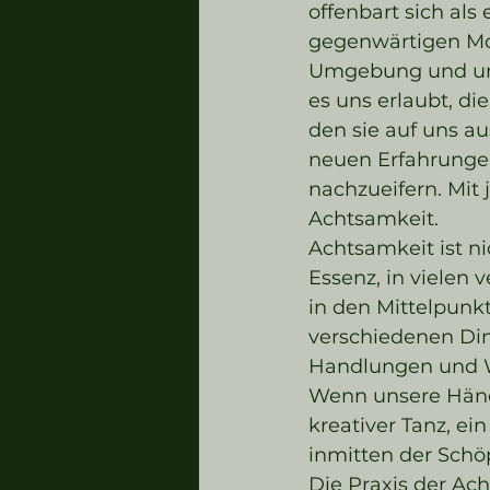
offenbart sich als
gegenwärtigen Mom
Umgebung und unse
es uns erlaubt, di
den sie auf uns au
neuen Erfahrunge
nachzueifern. Mit
Achtsamkeit.
Achtsamkeit ist ni
Essenz, in vielen 
in den Mittelpunk
verschiedenen Dim
Handlungen und 
Wenn unsere Hände 
kreativer Tanz, ei
inmitten der Sch
Die Praxis der Ach