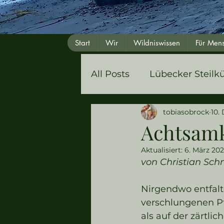
Start
Wir
Wildniswissen
Für Men
All Posts
Lübecker Steilk
tobiasobrock
10.
Achtsamk
Aktualisiert:
6. März 20
von Christian Sch
Nirgendwo entfalte
verschlungenen Pf
als auf der zärtl