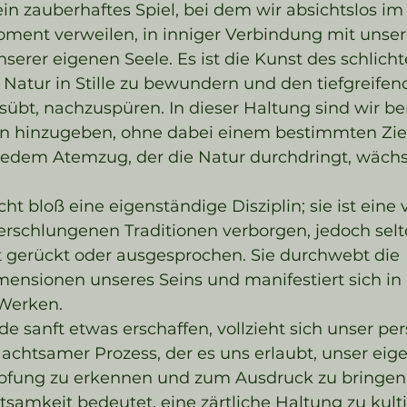
 ein zauberhaftes Spiel, bei dem wir absichtslos im
ent verweilen, in inniger Verbindung mit unser
rer eigenen Seele. Es ist die Kunst des schlichte
e Natur in Stille zu bewundern und den tiefgreifend
sübt, nachzuspüren. In dieser Haltung sind wir ber
n hinzugeben, ohne dabei einem bestimmten Zie
 jedem Atemzug, der die Natur durchdringt, wächs
cht bloß eine eigenständige Disziplin; sie ist eine
verschlungenen Traditionen verborgen, jedoch selt
t gerückt oder ausgesprochen. Sie durchwebt die 
ensionen unseres Seins und manifestiert sich in 
Werken.
sanft etwas erschaffen, vollzieht sich unser per
n achtsamer Prozess, der es uns erlaubt, unser eig
öpfung zu erkennen und zum Ausdruck zu bringen
tsamkeit bedeutet, eine zärtliche Haltung zu kult