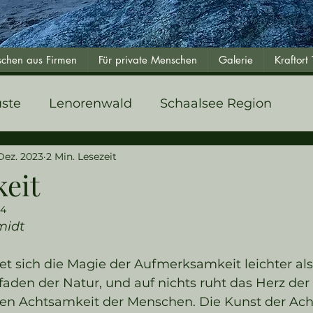
schen aus Firmen
Für private Menschen
Galerie
Kraftort
üste
Lenorenwald
Schaalsee Region
 Dez. 2023
2 Min. Lesezeit
eit
24
midt
t sich die Magie der Aufmerksamkeit leichter als
aden der Natur, und auf nichts ruht das Herz der
ichen Achtsamkeit der Menschen. Die Kunst der Ac