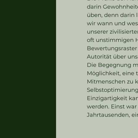
darin Gewohnheite
üben, denn darin l
wir wann und wesh
unserer zivilisier
oft unstimmigen 
Bewertungsraster 
Autorität über uns
Die Begegnung mit
Möglichkeit, eine 
Mitmenschen zu kn
Selbstoptimierung 
Einzigartigkeit ka
werden. Einst war
Jahrtausenden, ei